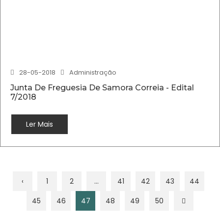
28-05-2018
Administração
Junta De Freguesia De Samora Correia - Edital
7/2018
Ler Mais
‹
1
2
...
41
42
43
44
45
46
47
48
49
50