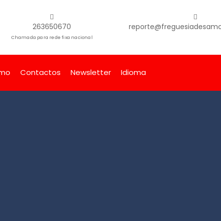
263650670
reporte@freguesiadesamor
Chamada para rede fixa nacional
smo
Contactos
Newsletter
Idioma