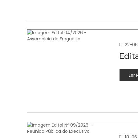
22-06
Edit
Ler 
18-06