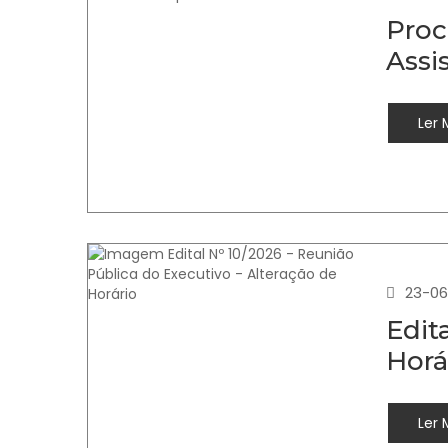
Proc
Assi
Ler 
23-06
Edit
Horá
Ler 