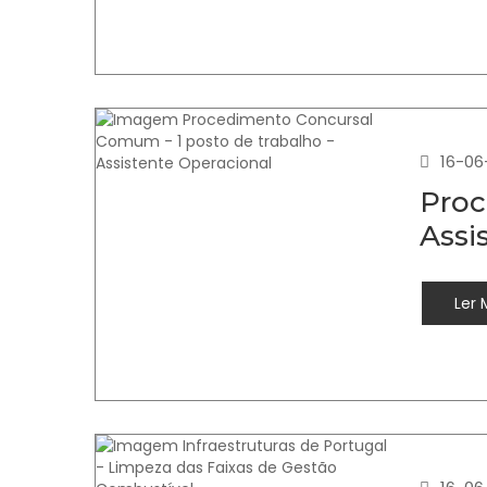
16-06
Proc
Assi
Ler 