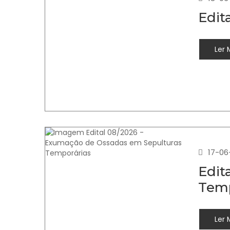
Edit
Ler 
17-06
Edit
Temp
Ler 