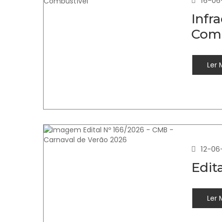
16-06
Infr
Comb
Ler 
12-06
Edit
Ler 