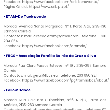
Facebook:
https://www.facebook.com/crib.benavente/
Página Oficial:
https://www.crib.pt/pt/
• ETAM-Do Taekwondo
Morada: Avenida Santa Margarida, Nº 1, Porto Alto, 2135-130
Samora Correia
Contactos: mail:
direcao.etam@gmail.com
, telefone - 910
284 854
Facebook:
https://www.facebook.com/etamdo/
• FBCS - Associação Família Beirão da Cruz e Silva
Morada: Rua Clara Passos Esteves, nº 19 , 2135-297 Samora
Correia
Contactos: mail:
geral@fbcs.eu
, telefone: 263 656 921
Facebook:
https://www.facebook.com/pg/familiabcs/about/
• Follow Dance
Morada: Rua Calouste Gulbenkian, Nº16 A R/C, Bairro das
Acácias, 2135-263 Samora Correia
Contactos: mail:
silvana.dance@hotmail.com
, telefone: 911