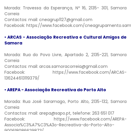
Morada: Travessa da Esperança, Nº 16, 2135- 301, Samora
Correia
Contactos: mail:
cneagrup1127@gmail.com
Facebook:
https://www.facebook.com/cneagrupamento.samo
• ARCAS - Associação Recreativa e Cultural Amigos de
Samora
Morada: Rua do Povo Livre, Apartado 2, 2135-221, Samora
Correia
Contactos: mail:
arcas.samoracorreia@gmail.com
Facebook:
https://www.facebook.com/ARCAS-
136244613119379/
• AREPA - Associação Recreativa do Porto Alto
Morada: Rua José Saramago, Porto Alto, 2135-132, Samora
Correia
Contactos: mail:
arepa@sapo.pt,
telefone: 263 651 017
Facebook:
https://www.facebook.com/AREPA-
Associa%C3%A7%C3%A3o-Recreativa-do-Porto-Alto-
900618086629873/