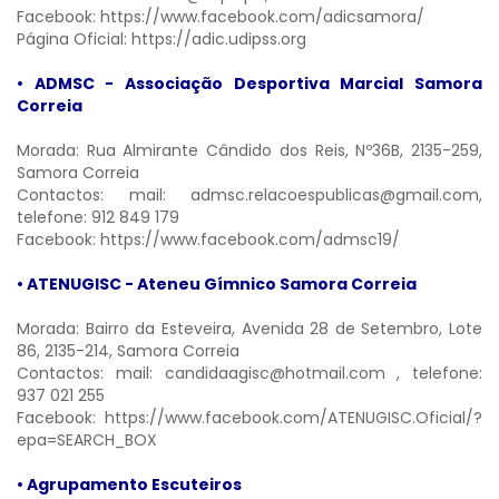
Facebook:
https://www.facebook.com/adicsamora/
Página Oficial:
https://adic.udipss.org
• ADMSC - Associação Desportiva Marcial Samora
Correia
Morada: Rua Almirante Cândido dos Reis, Nº36B, 2135-259,
Samora Correia
Contactos: mail:
admsc.relacoespublicas@gmail.com,
telefone: 912 849 179
Facebook:
https://www.facebook.com/admsc19/
• ATENUGISC - Ateneu Gímnico Samora Correia
Morada: Bairro da Esteveira, Avenida 28 de Setembro, Lote
86, 2135-214, Samora Correia
Contactos: mail:
candidaagisc@hotmail.com
, telefone:
937 021 255
Facebook:
https://www.facebook.com/ATENUGISC.Oficial/?
epa=SEARCH_BOX
• Agrupamento Escuteiros