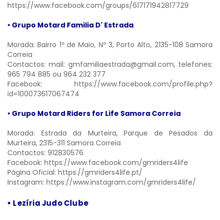
https://www.facebook.com/groups/617171942817729
• Grupo Motard Familia D' Estrada
Morada: Bairro 1º de Maio, Nº 3, Porto Alto, 2135-108 Samora
Correia
Contactos: mail:
gmfamiliaestrada@gmail.com,
telefones:
965 794 885 ou 964 232 377
Facebook:
https://www.facebook.com/profile.php?
id=100073617067474
• Grupo Motard Riders for Life Samora Correia
Morada: Estrada da Murteira, Parque de Pesados da
Murteira, 2315-311 Samora Correia
Contactos: 912830576
Facebook:
https://www.facebook.com/gmriders4life
Página Oficial:
https://gmriders4life.pt/
Instagram:
https://www.instagram.com/gmriders4life/
• Lezíria Judo Clube