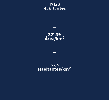
17123
Habitantes
321,39
2
Área/km
53,3
2
Habitantes/km