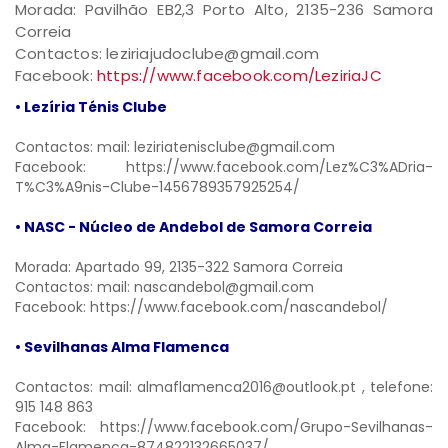
Morada: Pavilhão EB2,3 Porto Alto, 2135-236 Samora
Correia
Contactos: leziriajudoclube@gmail.com
Facebook:
https://www.facebook.com/LeziriaJC
• Lezíria Ténis Clube
Contactos: mail:
leziriatenisclube@gmail.com
Facebook:
https://www.facebook.com/Lez%C3%ADria-
T%C3%A9nis-Clube-1456789357925254/
• NASC - Núcleo de Andebol de Samora Correia
Morada: Apartado 99, 2135-322 Samora Correia
Contactos: mail:
nascandebol@gmail.com
Facebook:
https://www.facebook.com/nascandebol/
• Sevilhanas Alma Flamenca
Contactos: mail:
almaflamenca2016@outlook.pt
, telefone:
915 148 863
Facebook:
https://www.facebook.com/Grupo-Sevilhanas-
Alma-Flamenca-874822132665037/