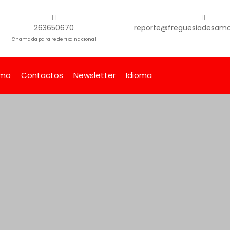
263650670
reporte@freguesiadesamor
Chamada para rede fixa nacional
smo
Contactos
Newsletter
Idioma