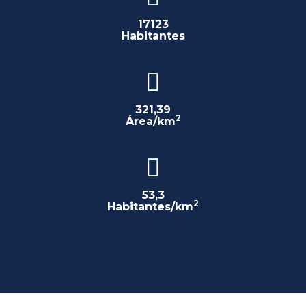
17123
Habitantes
321,39
2
Área/km
53,3
2
Habitantes/km