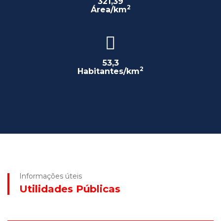
321,39
2
Área/km
53,3
2
Habitantes/km
Informações úteis
Utilidades Públicas