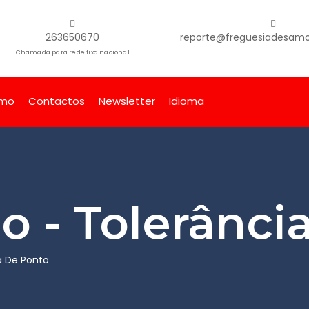
263650670
reporte@freguesiadesamor
Chamada para rede fixa nacional
smo
Contactos
Newsletter
Idioma
o - Tolerânci
a De Ponto