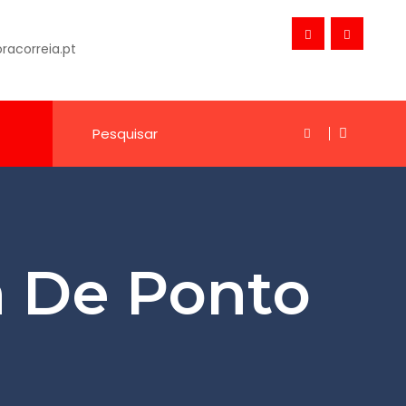
acorreia.pt
a De Ponto