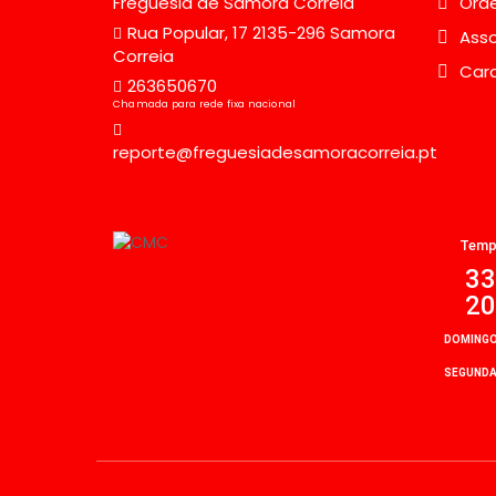
Freguesia de Samora Correia
Orde
Rua Popular, 17 2135-296 Samora
Asso
Correia
Car
263650670
Chamada para rede fixa nacional
reporte@freguesiadesamoracorreia.pt