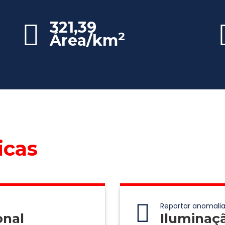
321,39
2
Área/km
icas
Reportar anomalia
onal
Iluminaç