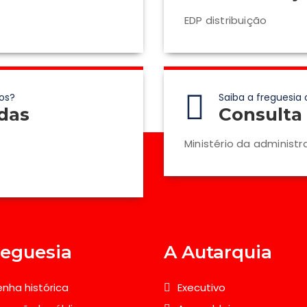
EDP distribuição
os?
Saiba a freguesia 
das
Consulta 
Ministério da administr
reguesia
A Autarquia
nha histórica
Executivo