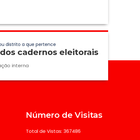
ou distrito a que pertence
dos cadernos eleitorais
ação interna
Número de Visitas
Total de Vistas: 367486