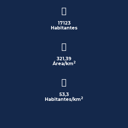
17123
Habitantes
321,39
2
Área/km
53,3
2
Habitantes/km