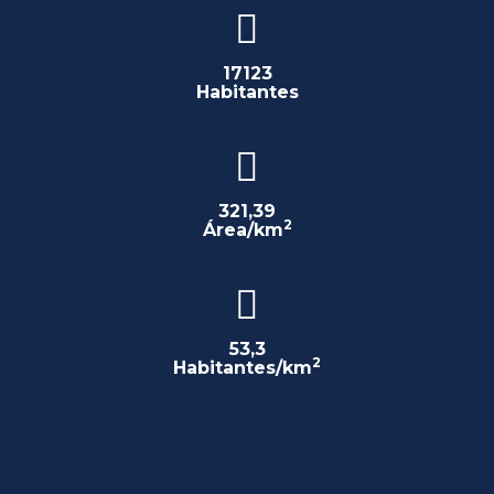
17123
Habitantes
321,39
2
Área/km
53,3
2
Habitantes/km