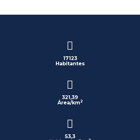
17123
Habitantes
321,39
2
Área/km
53,3