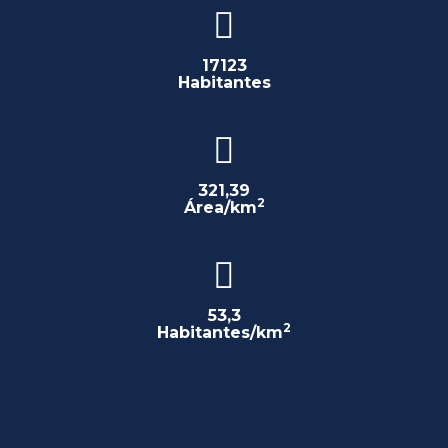
17123
Habitantes
321,39
2
Área/km
53,3
2
Habitantes/km