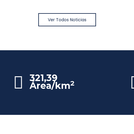
Ver Todos Noticias
321,39
2
Área/km