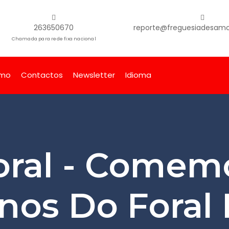
263650670
reporte@freguesiadesamor
Chamada para rede fixa nacional
smo
Contactos
Newsletter
Idioma
oral - Comem
nos Do Foral