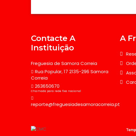
Contacte A
A F
Instituição
Rese
Freguesia de Samora Correia
Orde
Rua Popular, 17 2135-296 Samora
Asso
Correia
Car
263650670
Chamada para rede fixa nacional
reporte@freguesiadesamoracorreia.pt