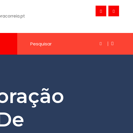
acorreia.pt
oração
 De