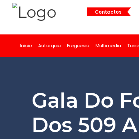
Contactos
Início
Autarquia
Freguesia
Multimédia
Turi
Gala Do F
Dos 509 A