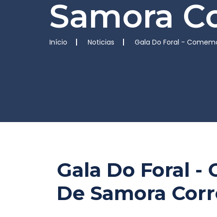
Samora Co
Início
Noticias
Gala Do Foral - Comemo
Gala Do Foral 
De Samora Corr