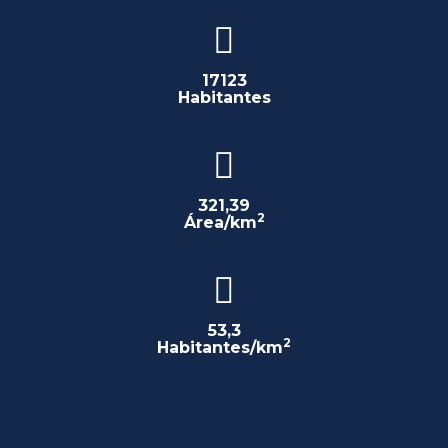
17123
Habitantes
321,39
2
Área/km
53,3
2
Habitantes/km