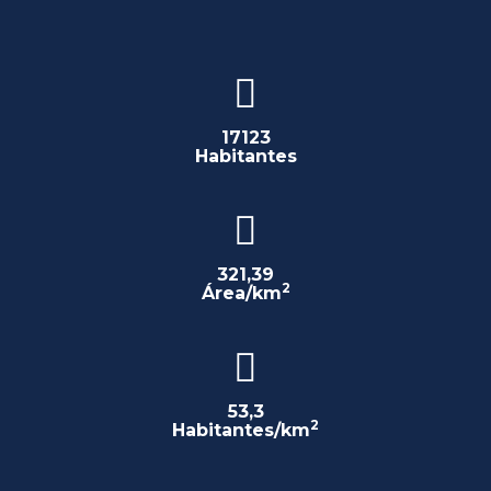
17123
Habitantes
321,39
2
Área/km
53,3
2
Habitantes/km