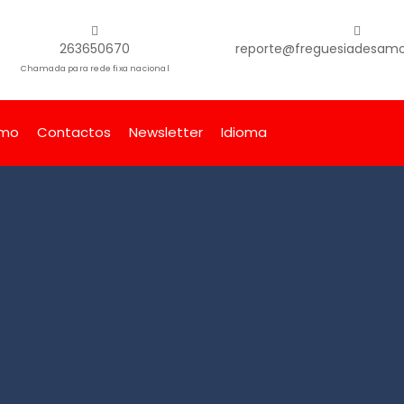
263650670
reporte@freguesiadesamor
Chamada para rede fixa nacional
smo
Contactos
Newsletter
Idioma