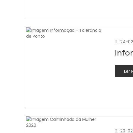
24-02
Info
Ler 
20-02