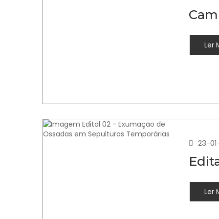
Cami
Ler 
23-01
Edit
Ler 