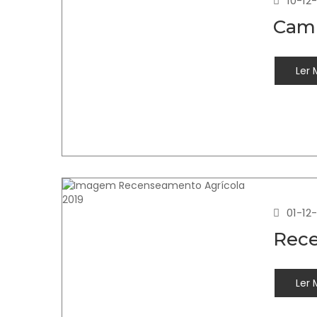
10-12
Camp
Ler 
01-12
Rece
Ler 