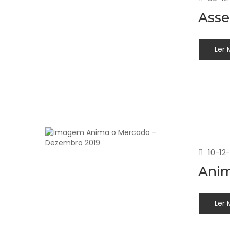
Asse
Ler 
10-12
Anim
Ler 