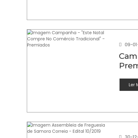
09-01
Camp
Pre
Ler 
30-12