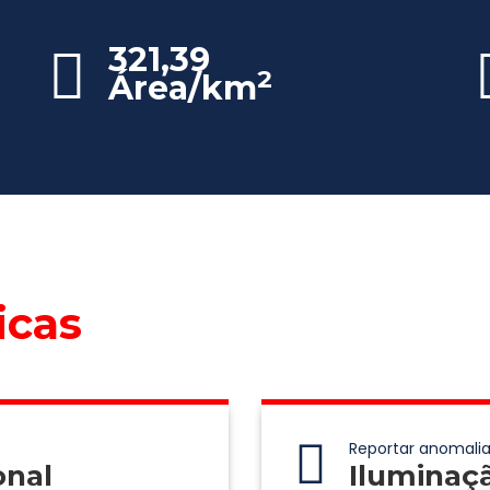
321,39
2
Área/km
icas
Reportar anomalia
onal
Iluminaç