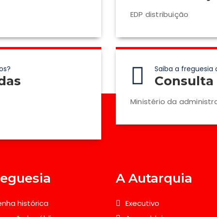
EDP distribuição
os?
Saiba a freguesia 
das
Consulta 
Ministério da administr
reguesia
A Autarquia
nha histórica
Executivo