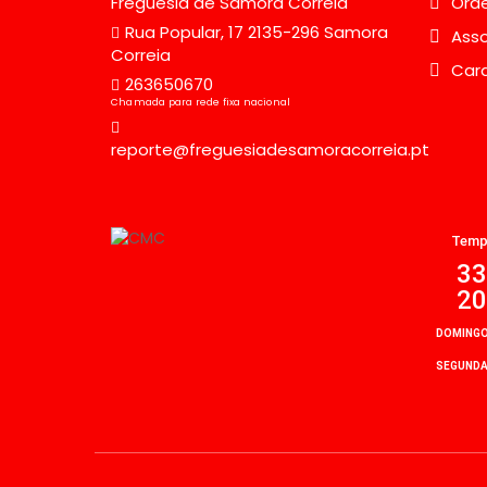
Freguesia de Samora Correia
Orde
Rua Popular, 17 2135-296 Samora
Asso
Correia
Car
263650670
Chamada para rede fixa nacional
reporte@freguesiadesamoracorreia.pt