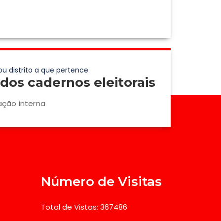
ou distrito a que pertence
dos cadernos eleitorais
ação interna
Número de Visitas
Total de Vistas: 367486