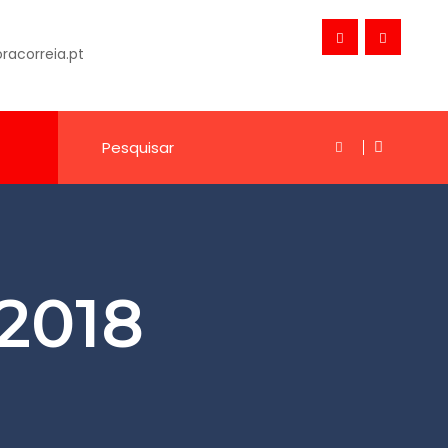
acorreia.pt
2018