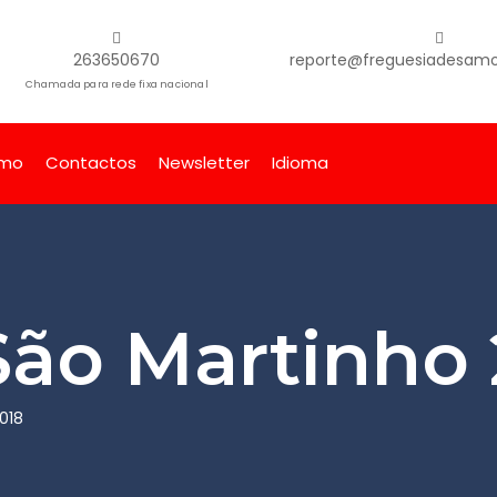
263650670
reporte@freguesiadesamor
Chamada para rede fixa nacional
smo
Contactos
Newsletter
Idioma
São Martinho 
018